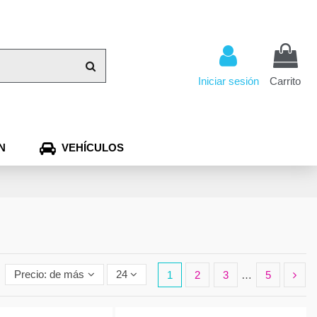
Iniciar sesión
Carrito
N
VEHÍCULOS
Precio: de más bajo a más alto
24
1
2
3
…
5