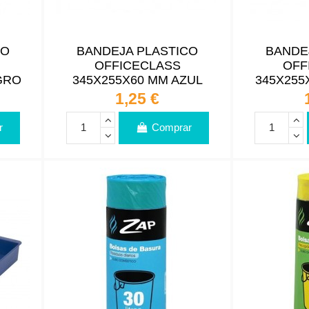
CO
BANDEJA PLASTICO
BANDE
OFFICECLASS
OFF
GRO
345X255X60 MM AZUL
345X255
1,25 €
r
Comprar