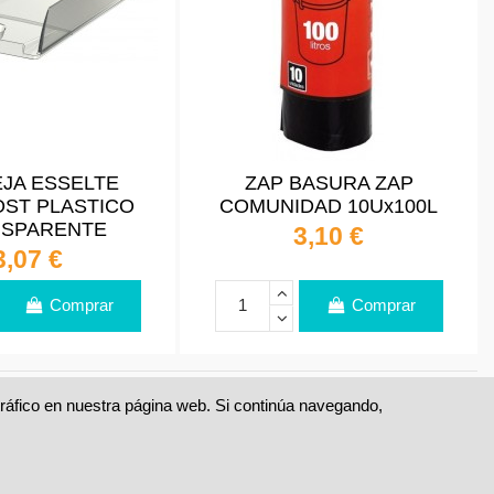
JA ESSELTE
ZAP BASURA ZAP
ST PLASTICO
COMUNIDAD 10Ux100L
NSPARENTE
3,10 €
3,07 €
Comprar
Comprar
 tráfico en nuestra página web. Si continúa navegando,
1
2
3
…
5