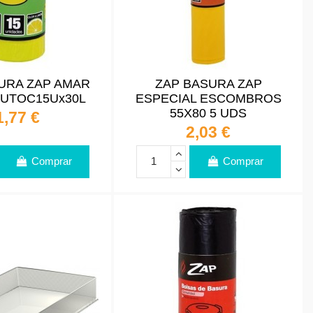
URA ZAP AMAR
ZAP BASURA ZAP
AUTOC15Ux30L
ESPECIAL ESCOMBROS
55X80 5 UDS
1,77 €
2,03 €
Comprar
Comprar