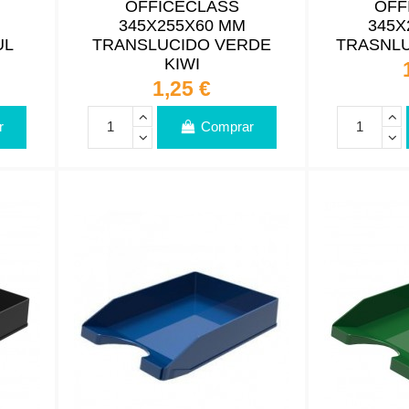
OFFICECLASS
OFF
345X255X60 MM
345X
UL
TRANSLUCIDO VERDE
TRASNLU
KIWI
1,25 €
r
Comprar