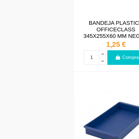
BANDEJA PLASTI
OFFICECLASS
345X255X60 MM NE
1,25 €
Compra