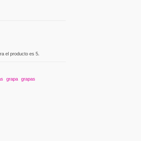
a el producto es 5.
as
grapa
grapas