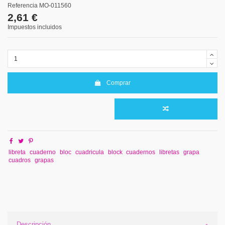
Referencia
MO-011560
2,61 €
Impuestos incluidos
Comprar
libreta
cuaderno
bloc
cuadricula
block
cuadernos
libretas
grapa
cuadros
grapas
Descripción