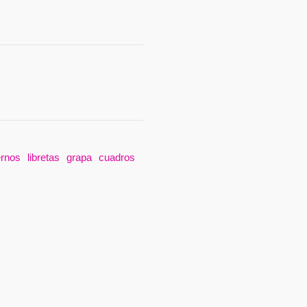
rnos
libretas
grapa
cuadros