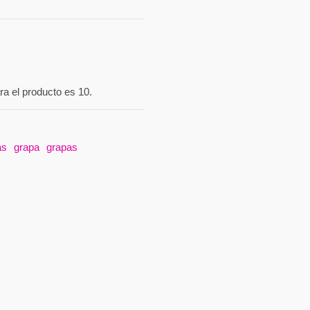
a el producto es 10.
as
grapa
grapas