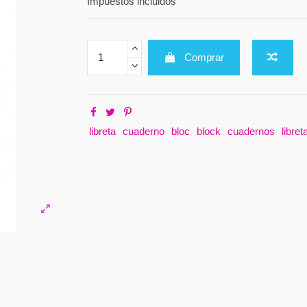
Impuestos incluidos
Comprar
libreta
cuaderno
bloc
block
cuadernos
libret