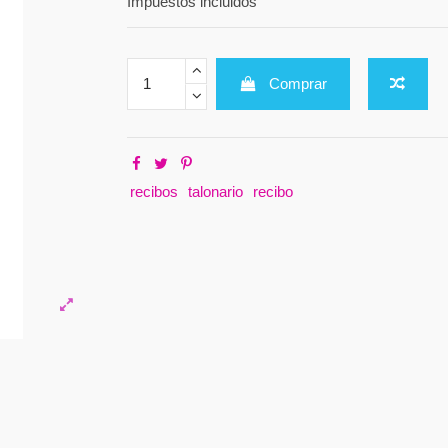
Impuestos incluidos
Comprar
recibos
talonario
recibo