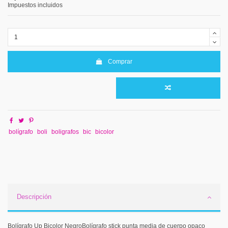
Impuestos incluidos
Comprar
bolígrafo
boli
boligrafos
bic
bicolor
Descripción
Bolígrafo Up Bicolor NegroBolígrafo stick punta media de cuerpo opaco