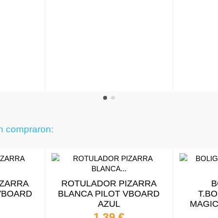
én compraron:
IZARRA
ROTULADOR PIZARRA
B
VBOARD
BLANCA PILOT VBOARD
T.B
AZUL
MAGIC 
1,39 €