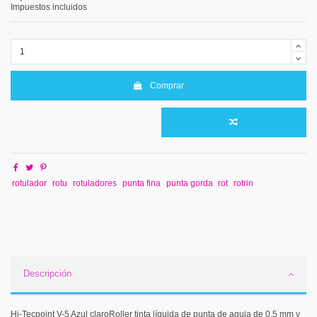
Impuestos incluidos
Comprar
rotulador
rotu
rotuladores
punta fina
punta gorda
rot
rotrin
Descripción
Hi-Tecpoint V-5 Azul claroRoller tinta líquida de punta de aguja de 0,5 mm y