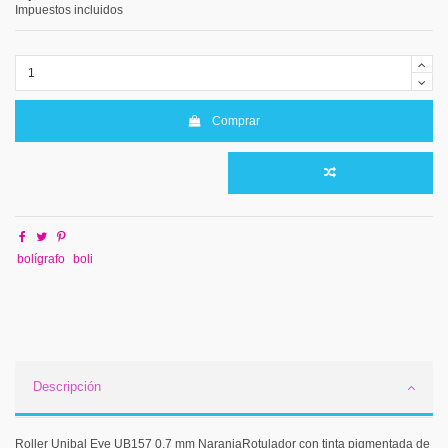
Impuestos incluidos
Comprar
bolígrafo
boli
Descripción
Roller Unibal Eye UB157 0,7 mm NaranjaRotulador con tinta pigmentada de