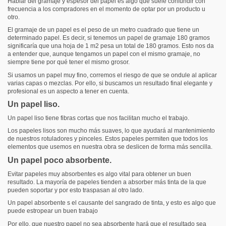
Hablar del gramaje y espesor del papel es algo que suele confundir con
frecuencia a los compradores en el momento de optar por un producto u
otro.
El gramaje de un papel es el peso de un metro cuadrado que tiene un
determinado papel. Es decir, si tenemos un papel de gramaje 180 gramos
significaría que una hoja de 1 m2 pesa un total de 180 gramos. Esto nos da
a entender que, aunque tengamos un papel con el mismo gramaje, no
siempre tiene por qué tener el mismo grosor.
Si usamos un papel muy fino, corremos el riesgo de que se ondule al aplicar
varias capas o mezclas. Por ello, si buscamos un resultado final elegante y
profesional es un aspecto a tener en cuenta.
Un papel liso.
Un papel liso tiene fibras cortas que nos facilitan mucho el trabajo.
Los papeles lisos son mucho más suaves, lo que ayudará al mantenimiento
de nuestros rotuladores y pinceles. Estos papeles permiten que todos los
elementos que usemos en nuestra obra se deslicen de forma más sencilla.
Un papel poco absorbente.
Evitar papeles muy absorbentes es algo vital para obtener un buen
resultado. La mayoría de papeles tienden a absorber más tinta de la que
pueden soportar y por esto traspasan al otro lado.
Un papel absorbente s el causante del sangrado de tinta, y esto es algo que
puede estropear un buen trabajo
Por ello, que nuestro papel no sea absorbente hará que el resultado sea