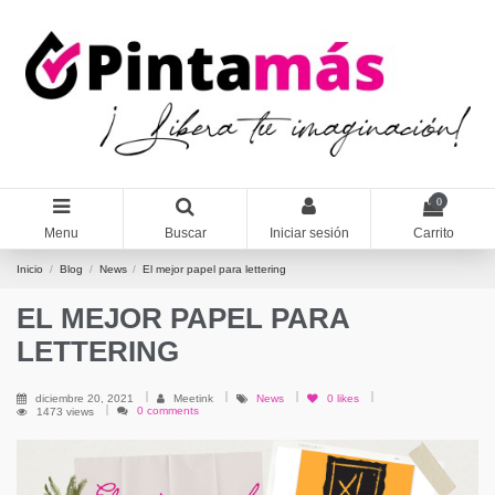
0
Menu
Buscar
Iniciar sesión
Carrito
Inicio
Blog
News
El mejor papel para lettering
EL MEJOR PAPEL PARA
LETTERING
diciembre 20, 2021
Meetink
News
0
likes
0 comments
1473 views